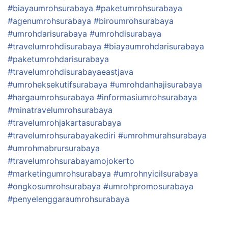
#biayaumrohsurabaya
#paketumrohsurabaya
#agenumrohsurabaya
#biroumrohsurabaya
#umrohdarisurabaya
#umrohdisurabaya
#travelumrohdisurabaya
#biayaumrohdarisurabaya
#paketumrohdarisurabaya
#travelumrohdisurabayaeastjava
#umroheksekutifsurabaya
#umrohdanhajisurabaya
#hargaumrohsurabaya
#informasiumrohsurabaya
#minatravelumrohsurabaya
#travelumrohjakartasurabaya
#travelumrohsurabayakediri
#umrohmurahsurabaya
#umrohmabrursurabaya
#travelumrohsurabayamojokerto
#marketingumrohsurabaya
#umrohnyicilsurabaya
#ongkosumrohsurabaya
#umrohpromosurabaya
#penyelenggaraumrohsurabaya