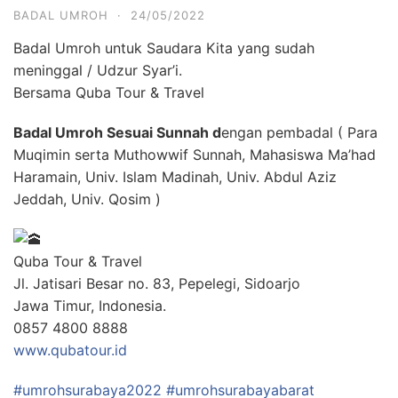
BADAL UMROH
·
24/05/2022
Badal Umroh untuk Saudara Kita yang sudah
meninggal / Udzur Syar’i.
Bersama Quba Tour & Travel
Badal Umroh Sesuai Sunnah d
engan pembadal ( Para
Muqimin serta Muthowwif Sunnah, Mahasiswa Ma’had
Haramain, Univ. Islam Madinah, Univ. Abdul Aziz
Jeddah, Univ. Qosim )
Quba Tour & Travel
Jl. Jatisari Besar no. 83, Pepelegi, Sidoarjo
Jawa Timur, Indonesia.
0857 4800 8888
www.qubatour.id
#umrohsurabaya2022
#umrohsurabayabarat