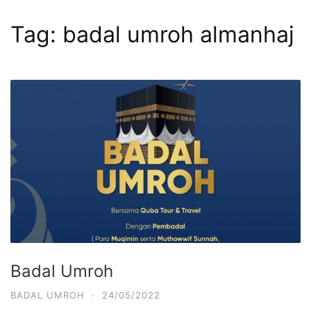
Tag:
badal umroh almanhaj
Badal Umroh
BADAL UMROH
·
24/05/2022