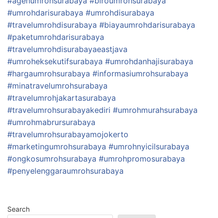
#agenumrohsurabaya
#biroumrohsurabaya
#umrohdarisurabaya
#umrohdisurabaya
#travelumrohdisurabaya
#biayaumrohdarisurabaya
#paketumrohdarisurabaya
#travelumrohdisurabayaeastjava
#umroheksekutifsurabaya
#umrohdanhajisurabaya
#hargaumrohsurabaya
#informasiumrohsurabaya
#minatravelumrohsurabaya
#travelumrohjakartasurabaya
#travelumrohsurabayakediri
#umrohmurahsurabaya
#umrohmabrursurabaya
#travelumrohsurabayamojokerto
#marketingumrohsurabaya
#umrohnyicilsurabaya
#ongkosumrohsurabaya
#umrohpromosurabaya
#penyelenggaraumrohsurabaya
Search