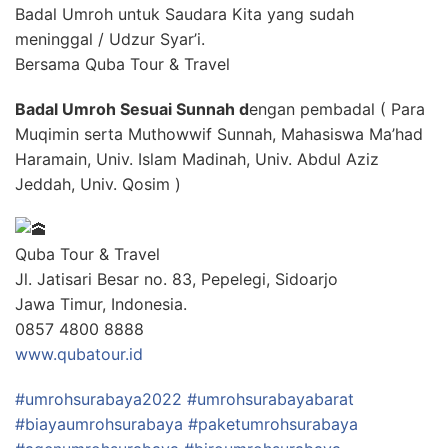
Badal Umroh untuk Saudara Kita yang sudah
meninggal / Udzur Syar’i.
Bersama Quba Tour & Travel
Badal Umroh Sesuai Sunnah d
engan pembadal ( Para
Muqimin serta Muthowwif Sunnah, Mahasiswa Ma’had
Haramain, Univ. Islam Madinah, Univ. Abdul Aziz
Jeddah, Univ. Qosim )
Quba Tour & Travel
Jl. Jatisari Besar no. 83, Pepelegi, Sidoarjo
Jawa Timur, Indonesia.
0857 4800 8888
www.qubatour.id
#umrohsurabaya2022
#umrohsurabayabarat
#biayaumrohsurabaya
#paketumrohsurabaya