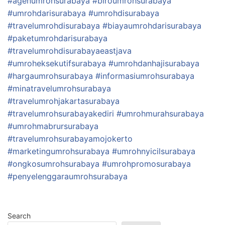
#agenumrohsurabaya
#biroumrohsurabaya
#umrohdarisurabaya
#umrohdisurabaya
#travelumrohdisurabaya
#biayaumrohdarisurabaya
#paketumrohdarisurabaya
#travelumrohdisurabayaeastjava
#umroheksekutifsurabaya
#umrohdanhajisurabaya
#hargaumrohsurabaya
#informasiumrohsurabaya
#minatravelumrohsurabaya
#travelumrohjakartasurabaya
#travelumrohsurabayakediri
#umrohmurahsurabaya
#umrohmabrursurabaya
#travelumrohsurabayamojokerto
#marketingumrohsurabaya
#umrohnyicilsurabaya
#ongkosumrohsurabaya
#umrohpromosurabaya
#penyelenggaraumrohsurabaya
Search