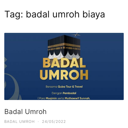
Tag:
badal umroh biaya
Badal Umroh
BADAL UMROH
·
24/05/2022