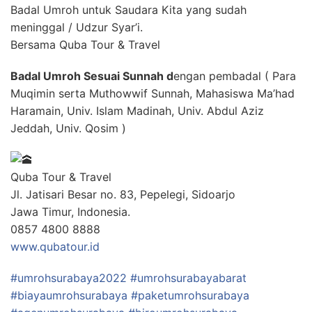
Badal Umroh untuk Saudara Kita yang sudah
meninggal / Udzur Syar’i.
Bersama Quba Tour & Travel
Badal Umroh Sesuai Sunnah d
engan pembadal ( Para
Muqimin serta Muthowwif Sunnah, Mahasiswa Ma’had
Haramain, Univ. Islam Madinah, Univ. Abdul Aziz
Jeddah, Univ. Qosim )
Quba Tour & Travel
Jl. Jatisari Besar no. 83, Pepelegi, Sidoarjo
Jawa Timur, Indonesia.
0857 4800 8888
www.qubatour.id
#umrohsurabaya2022
#umrohsurabayabarat
#biayaumrohsurabaya
#paketumrohsurabaya