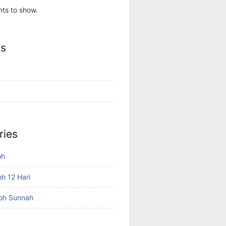
ts to show.
es
ries
oh
h 12 Hari
oh Sunnah