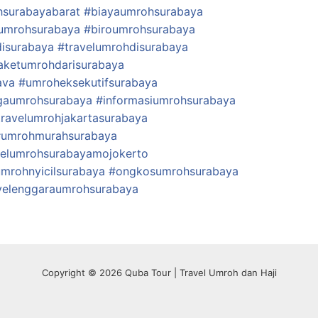
surabayabarat
#biayaumrohsurabaya
umrohsurabaya
#biroumrohsurabaya
isurabaya
#travelumrohdisurabaya
aketumrohdarisurabaya
ava
#umroheksekutifsurabaya
gaumrohsurabaya
#informasiumrohsurabaya
travelumrohjakartasurabaya
#umrohmurahsurabaya
velumrohsurabayamojokerto
mrohnyicilsurabaya
#ongkosumrohsurabaya
yelenggaraumrohsurabaya
Copyright © 2026 Quba Tour | Travel Umroh dan Haji