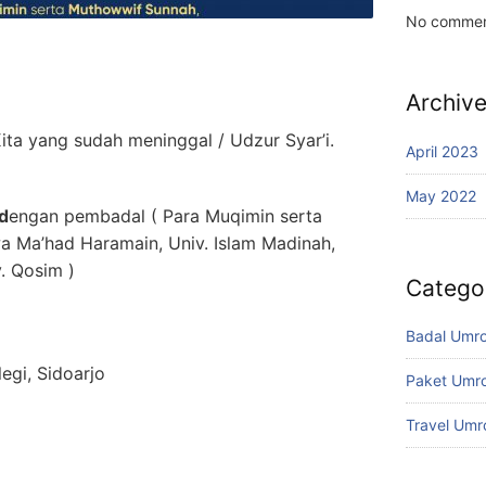
No commen
Archiv
ta yang sudah meninggal / Udzur Syar’i.
April 2023
May 2022
d
engan pembadal ( Para Muqimin serta
 Ma’had Haramain, Univ. Islam Madinah,
. Qosim )
Catego
Badal Umr
legi, Sidoarjo
Paket Umro
Travel Umr