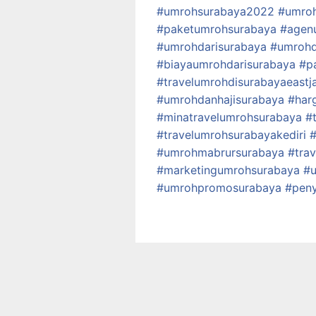
#umrohsurabaya2022
#umroh
#paketumrohsurabaya
#agen
#umrohdarisurabaya
#umrohd
#biayaumrohdarisurabaya
#p
#travelumrohdisurabayaeastj
#umrohdanhajisurabaya
#har
#minatravelumrohsurabaya
#
#travelumrohsurabayakediri
#umrohmabrursurabaya
#tra
#marketingumrohsurabaya
#u
#umrohpromosurabaya
#pen