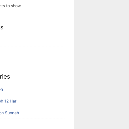
ts to show.
es
ries
oh
h 12 Hari
oh Sunnah