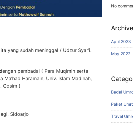
No commen
Archiv
April 2023
ta yang sudah meninggal / Udzur Syar’i.
May 2022
d
engan pembadal ( Para Muqimin serta
Catego
 Ma’had Haramain, Univ. Islam Madinah,
. Qosim )
Badal Umr
Paket Umro
legi, Sidoarjo
Travel Umr