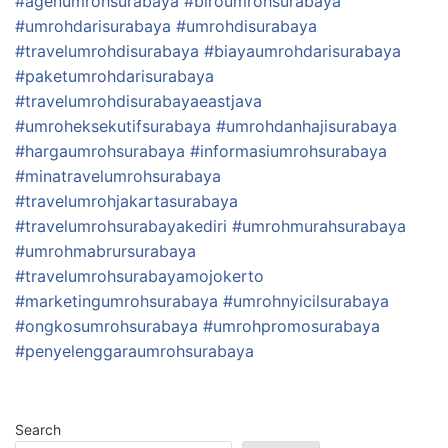
#agenumrohsurabaya
#biroumrohsurabaya
#umrohdarisurabaya
#umrohdisurabaya
#travelumrohdisurabaya
#biayaumrohdarisurabaya
#paketumrohdarisurabaya
#travelumrohdisurabayaeastjava
#umroheksekutifsurabaya
#umrohdanhajisurabaya
#hargaumrohsurabaya
#informasiumrohsurabaya
#minatravelumrohsurabaya
#travelumrohjakartasurabaya
#travelumrohsurabayakediri
#umrohmurahsurabaya
#umrohmabrursurabaya
#travelumrohsurabayamojokerto
#marketingumrohsurabaya
#umrohnyicilsurabaya
#ongkosumrohsurabaya
#umrohpromosurabaya
#penyelenggaraumrohsurabaya
Search