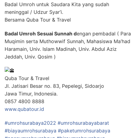
Badal Umroh untuk Saudara Kita yang sudah
meninggal / Udzur Syar’i.
Bersama Quba Tour & Travel
Badal Umroh Sesuai Sunnah d
engan pembadal ( Para
Muqimin serta Muthowwif Sunnah, Mahasiswa Ma’had
Haramain, Univ. Islam Madinah, Univ. Abdul Aziz
Jeddah, Univ. Qosim )
Quba Tour & Travel
Jl. Jatisari Besar no. 83, Pepelegi, Sidoarjo
Jawa Timur, Indonesia.
0857 4800 8888
www.qubatour.id
#umrohsurabaya2022
#umrohsurabayabarat
#biayaumrohsurabaya
#paketumrohsurabaya