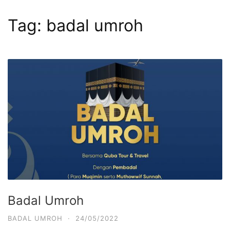
Tag:
badal umroh
Badal Umroh
BADAL UMROH
·
24/05/2022