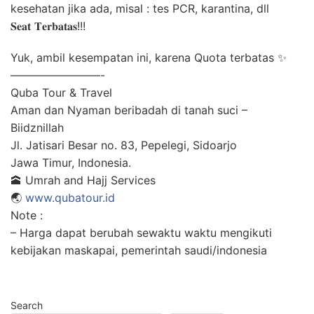
kesehatan jika ada, misal : tes PCR, karantina, dll
𝐒𝐞𝐚𝐭 𝐓𝐞𝐫𝐛𝐚𝐭𝐚𝐬!!!
Yuk, ambil kesempatan ini, karena Quota terbatas ✨
————————-
Quba Tour & Travel
Aman dan Nyaman beribadah di tanah suci –
Biidznillah
Jl. Jatisari Besar no. 83, Pepelegi, Sidoarjo
Jawa Timur, Indonesia.
🕋 Umrah and Hajj Services
🌏
www.qubatour.id
Note :
– Harga dapat berubah sewaktu waktu mengikuti
kebijakan maskapai, pemerintah saudi/indonesia
Search