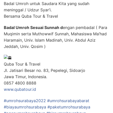
Badal Umroh untuk Saudara Kita yang sudah
meninggal / Udzur Syar’i.
Bersama Quba Tour & Travel
Badal Umroh Sesuai Sunnah d
engan pembadal ( Para
Muqimin serta Muthowwif Sunnah, Mahasiswa Ma’had
Haramain, Univ. Islam Madinah, Univ. Abdul Aziz
Jeddah, Univ. Qosim )
Quba Tour & Travel
Jl. Jatisari Besar no. 83, Pepelegi, Sidoarjo
Jawa Timur, Indonesia.
0857 4800 8888
www.qubatour.id
#umrohsurabaya2022
#umrohsurabayabarat
#biayaumrohsurabaya
#paketumrohsurabaya