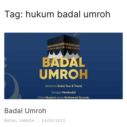
Tag:
hukum badal umroh
Badal Umroh
BADAL UMROH
·
24/05/2022