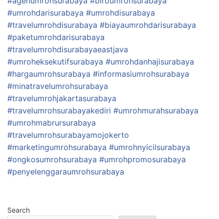
#agenumrohsurabaya
#biroumrohsurabaya
#umrohdarisurabaya
#umrohdisurabaya
#travelumrohdisurabaya
#biayaumrohdarisurabaya
#paketumrohdarisurabaya
#travelumrohdisurabayaeastjava
#umroheksekutifsurabaya
#umrohdanhajisurabaya
#hargaumrohsurabaya
#informasiumrohsurabaya
#minatravelumrohsurabaya
#travelumrohjakartasurabaya
#travelumrohsurabayakediri
#umrohmurahsurabaya
#umrohmabrursurabaya
#travelumrohsurabayamojokerto
#marketingumrohsurabaya
#umrohnyicilsurabaya
#ongkosumrohsurabaya
#umrohpromosurabaya
#penyelenggaraumrohsurabaya
Search