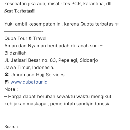
kesehatan jika ada, misal : tes PCR, karantina, dll
𝐒𝐞𝐚𝐭 𝐓𝐞𝐫𝐛𝐚𝐭𝐚𝐬!!!
Yuk, ambil kesempatan ini, karena Quota terbatas ✨
————————-
Quba Tour & Travel
Aman dan Nyaman beribadah di tanah suci –
Biidznillah
Jl. Jatisari Besar no. 83, Pepelegi, Sidoarjo
Jawa Timur, Indonesia.
🕋 Umrah and Hajj Services
🌏
www.qubatour.id
Note :
– Harga dapat berubah sewaktu waktu mengikuti
kebijakan maskapai, pemerintah saudi/indonesia
Search