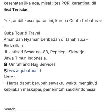
kesehatan jika ada, misal : tes PCR, karantina, dll
𝐒𝐞𝐚𝐭 𝐓𝐞𝐫𝐛𝐚𝐭𝐚𝐬!!!
Yuk, ambil kesempatan ini, karena Quota terbatas ✨
————————-
Quba Tour & Travel
Aman dan Nyaman beribadah di tanah suci –
Biidznillah
Jl. Jatisari Besar no. 83, Pepelegi, Sidoarjo
Jawa Timur, Indonesia.
🕋 Umrah and Hajj Services
🌏
www.qubatour.id
Note :
– Harga dapat berubah sewaktu waktu mengikuti
kebijakan maskapai, pemerintah saudi/indonesia
Search