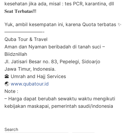
kesehatan jika ada, misal : tes PCR, karantina, dll
𝐒𝐞𝐚𝐭 𝐓𝐞𝐫𝐛𝐚𝐭𝐚𝐬!!!
Yuk, ambil kesempatan ini, karena Quota terbatas ✨
————————-
Quba Tour & Travel
Aman dan Nyaman beribadah di tanah suci –
Biidznillah
Jl. Jatisari Besar no. 83, Pepelegi, Sidoarjo
Jawa Timur, Indonesia.
🕋 Umrah and Hajj Services
🌏
www.qubatour.id
Note :
– Harga dapat berubah sewaktu waktu mengikuti
kebijakan maskapai, pemerintah saudi/indonesia
Search