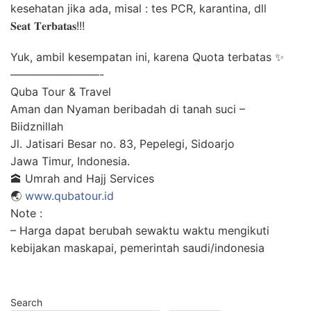
kesehatan jika ada, misal : tes PCR, karantina, dll
𝐒𝐞𝐚𝐭 𝐓𝐞𝐫𝐛𝐚𝐭𝐚𝐬!!!
Yuk, ambil kesempatan ini, karena Quota terbatas ✨
————————-
Quba Tour & Travel
Aman dan Nyaman beribadah di tanah suci –
Biidznillah
Jl. Jatisari Besar no. 83, Pepelegi, Sidoarjo
Jawa Timur, Indonesia.
🕋 Umrah and Hajj Services
🌏
www.qubatour.id
Note :
– Harga dapat berubah sewaktu waktu mengikuti
kebijakan maskapai, pemerintah saudi/indonesia
Search