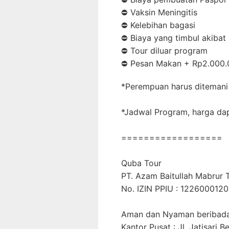
⛔ Vaksin Meningitis
⛔ Kelebihan bagasi⁣
⛔ Biaya yang timbul akibat
⛔ Tour diluar program⁣
⛔ Pesan Makan + Rp2.000.
*Perempuan harus ditemani
*Jadwal Program, harga dap
==================⁣
Quba Tour⁣
PT. Azam Baitullah Mabrur T
No. IZIN PPIU : 122600012
Aman dan Nyaman beribadah d
Kantor Pusat : Jl. Jatisari B