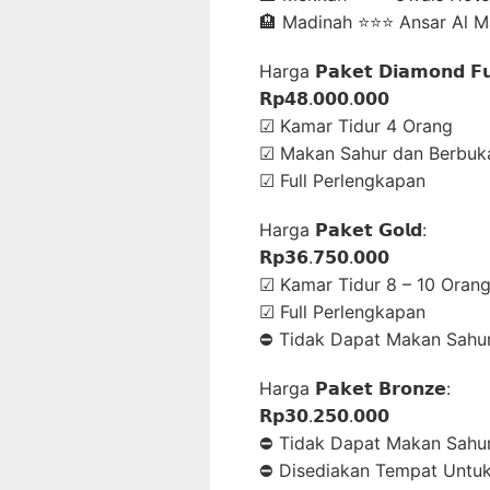
🏨 Madinah ⭐⭐⭐ Ansar Al Ma
Harga 𝗣𝗮𝗸𝗲𝘁 𝗗𝗶𝗮𝗺𝗼𝗻𝗱 𝗙𝘂𝗹𝗹
𝗥𝗽𝟰𝟴.𝟬𝟬𝟬.𝟬𝟬𝟬
☑ Kamar Tidur 4 Orang
☑ Makan Sahur dan Berbuka
☑ Full Perlengkapan
Harga 𝗣𝗮𝗸𝗲𝘁 𝗚𝗼𝗹𝗱:
𝗥𝗽𝟯𝟲.𝟳𝟱𝟬.𝟬𝟬𝟬
☑ Kamar Tidur 8 – 10 Oran
☑ Full Perlengkapan
⛔ Tidak Dapat Makan Sahu
Harga 𝗣𝗮𝗸𝗲𝘁 𝗕𝗿𝗼𝗻𝘇𝗲:
𝗥𝗽𝟯𝟬.𝟮𝟱𝟬.𝟬𝟬𝟬
⛔ Tidak Dapat Makan Sahu
⛔ Disediakan Tempat Untu