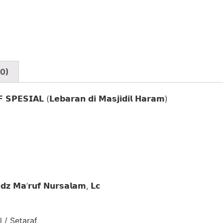
(0)
𝗣𝗘𝗦𝗜𝗔𝗟 (𝗟𝗲𝗯𝗮𝗿𝗮𝗻 𝗱𝗶 𝗠𝗮𝘀𝗷𝗶𝗱𝗶𝗹 𝗛𝗮𝗿𝗮𝗺)
𝗠𝗮’𝗿𝘂𝗳 𝗡𝘂𝗿𝘀𝗮𝗹𝗮𝗺, 𝗟𝗰
/ Setaraf⁣