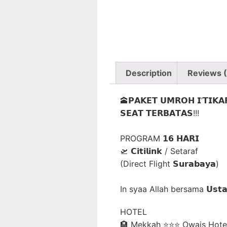
Description
Reviews 
🕋𝗣𝗔𝗞𝗘𝗧 𝗨𝗠𝗥𝗢𝗛 𝗜’𝗧𝗜𝗞𝗔𝗙 
𝗦𝗘𝗔𝗧 𝗧𝗘𝗥𝗕𝗔𝗧𝗔𝗦!!!⁣
PROGRAM 𝟭𝟲 𝗛𝗔𝗥𝗜⁣
⁣🛫 𝗖𝗶𝘁𝗶𝗹𝗶𝗻𝗸 / Setaraf
(Direct Flight 𝗦𝘂𝗿𝗮𝗯𝗮𝘆𝗮)
In syaa Allah bersama 𝗨𝘀𝘁𝗮𝗱𝘇 
HOTEL⁣
🏨 Mekkah ⭐⭐⭐ Owais Hotel 