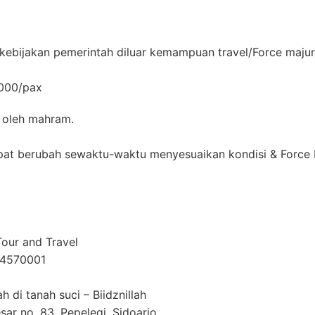
 kebijakan pemerintah diluar kemampuan travel/Force majur
000/pax
 oleh mahram.
at berubah sewaktu-waktu menyesuaikan kondisi & Force M
our and Travel⁣
04570001⁣
i tanah suci – Biidznillah⁣
esar no. 83, Pepelegi, Sidoarjo⁣