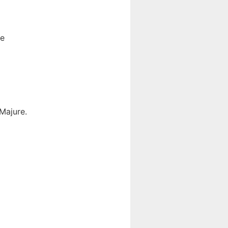
e⁣
ajure⁣.