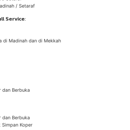
dinah / Setaraf⁣
 𝗦𝗲𝗿𝘃𝗶𝗰𝗲:⁣
 di Madinah dan di Mekkah
g
r dan Berbuka
r dan Berbuka
k Simpan Koper