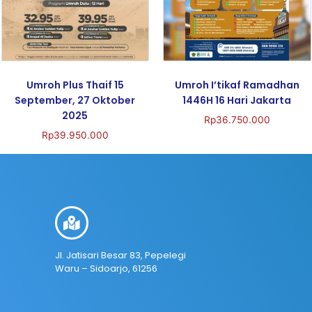
Umroh Plus Thaif 15
Umroh I’tikaf Ramadhan
September, 27 Oktober
1446H 16 Hari Jakarta
2025
Rp
36.750.000
Rp
39.950.000
Jl. Jatisari Besar 83, Pepelegi
Waru – Sidoarjo, 61256