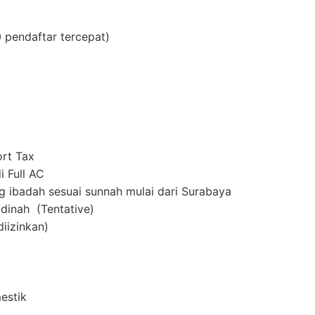
i 30 pendaftar tercepat)
rt Tax⁣
 Full AC⁣
 ibadah sesuai sunnah mulai dari Surabaya⁣
inah ⁣ (Tentative)
iizinkan)⁣
estik