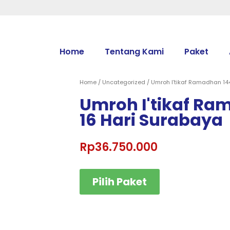
Home
Tentang Kami
Paket
Home
/
Uncategorized
/ Umroh I’tikaf Ramadhan 14
Umroh I'tikaf R
16 Hari Surabaya
Rp
36.750.000
Pilih Paket