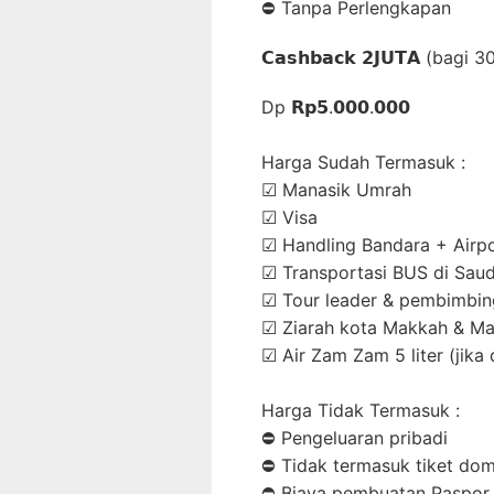
⛔ Tanpa Perlengkapan
𝗖𝗮𝘀𝗵𝗯𝗮𝗰𝗸 𝟮𝗝𝗨𝗧𝗔 (bag
Dp 𝗥𝗽𝟱.𝟬𝟬𝟬.𝟬𝟬𝟬
Harga Sudah Termasuk :⁣
☑ Manasik Umrah⁣
☑ Visa⁣
☑ Handling Bandara + Airpo
☑ Transportasi BUS di Saudi
☑ Tour leader & pembimbing
☑ Ziarah kota Makkah & Mad
☑ Air Zam Zam 5 liter (jika d
Harga Tidak Termasuk :
⛔ Pengeluaran pribadi⁣
⛔ Tidak termasuk tiket dom
⛔ Biaya pembuatan Paspor⁣